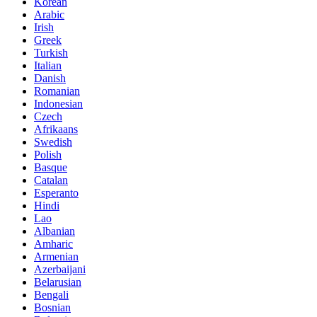
Korean
Arabic
Irish
Greek
Turkish
Italian
Danish
Romanian
Indonesian
Czech
Afrikaans
Swedish
Polish
Basque
Catalan
Esperanto
Hindi
Lao
Albanian
Amharic
Armenian
Azerbaijani
Belarusian
Bengali
Bosnian