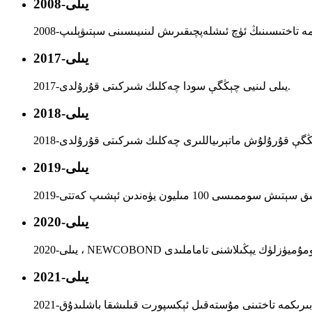
2008-يىلى
2017-يىلى
2017-يىلى لىنيى چېڭگې سودا چەكلىك شىركىتى قۇرۇلدى.
2018-يىلى
2019-يىلى
2020-يىلى
ىيىسىنى ئومۇميۈزلۈك يېڭىلاشنى تاماملىدى
2021-يىلى