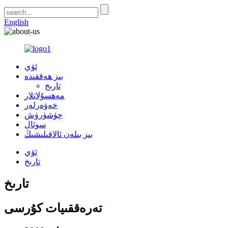
English
ئۆي
بىز ھەققىدە
تارىخ
مەھسۇلاتلار
خەۋەرلەر
چۈشۈرۈش
سوئال
بىز بىلەن ئالاقىلىشىڭ
ئۆي
تارىخ
تارىخ
تەرەققىيات كۇرسى