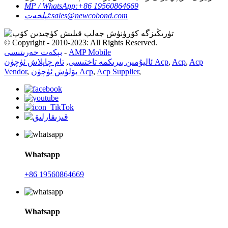
MP / WhatsApp:
+86 19560864669
sales@newcobond.com
ئېلخەت:
© Copyright - 2010-2023: All Rights Reserved.
AMP Mobile
-
بېكەت خەرىتىسى
Acp
,
Acp
,
تام چاپلاش ئۈچۈن Acp
ئاليۇمىن بىرىكمە تاختىسى
,
,
Acp Supplier
,
بۆلۈش ئۈچۈن Acp
,
Vendor
Whatsapp
+86 19560864669
Whatsapp