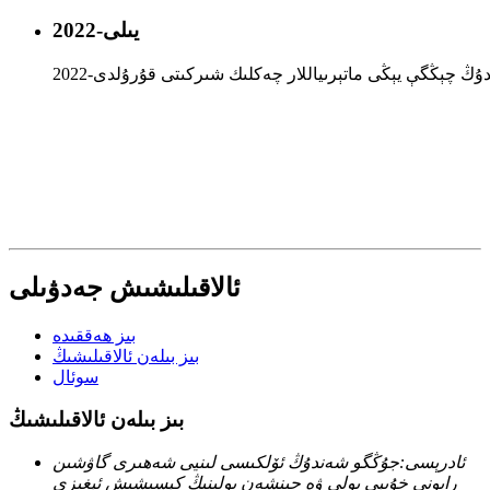
2022-يىلى
ئالاقىلىشىش جەدۋىلى
بىز ھەققىدە
بىز بىلەن ئالاقىلىشىڭ
سوئال
بىز بىلەن ئالاقىلىشىڭ
ئادرېسى:
جۇڭگو شەندۇڭ ئۆلكىسى لىنيى شەھىرى گاۋشىن
رايونى خۇبېي يولى ۋە جىنشەن يولىنىڭ كېسىشىش ئېغىزى