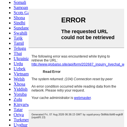
Somali
Samoan
Scots Gaelic
Shona
Sindhi
Sundanese
Swahili
Tajik
Tamil
Telugu
Thai
Ukrainian
Urdu
Uzbek
Vietnamese
Welsh
Xhosa
Yiddish
Yoruba
Zulu
Kinyarwanda
Tatar
Oriya
Turkmen
Uyghur