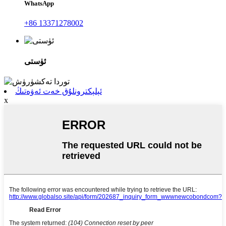
WhatsApp
+86 13371278002
ئۈستى
ئېلېكترونلۇق خەت ئەۋەتىڭ
x